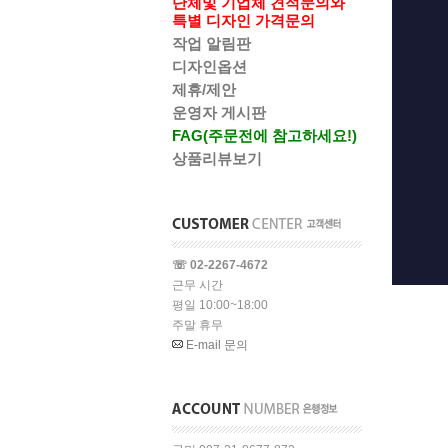
단체및 기업체 견적문의와
특별 디자인 가격문의
작업 알림판
디자인옵션
제휴/제안
운영자 게시판
FAG(주문전에 참고하세요!)
상품리뷰보기
☏ 02-2267-4672
근무 시간
평일 10:00~18:00
주말 휴무
E-mail 문의