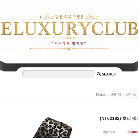
>
>
Home
넥타이
일반폭(
(NT02162) 호피 
판매가격
68,000