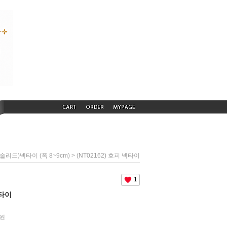
> (NT02162) 호피 넥타이
솔리드)넥타이 (폭 8~9cm)
1
넥타이
원