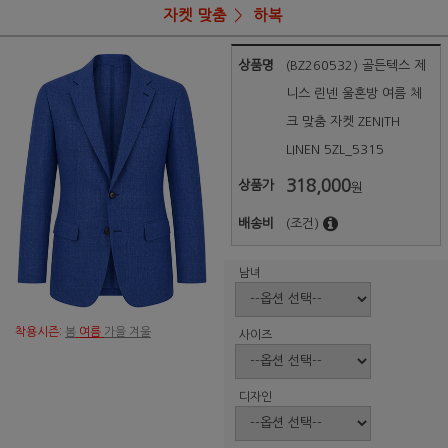
자켓 맞춤
하복
상품명
(BZ260532) 골든텍스 제
니스 린넨 울혼방 여름 체
크 맞춤 자켓 ZENITH
LINEN 5ZL_5315
318,000
상품가
원
배송비
(조건)
남녀
착용시즌:
봄
여름
가을 겨울
사이즈
디자인