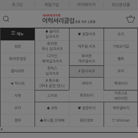
로그인
회원가입
마이페이지
최근본상품
♠ 솔리드
메뉴
♥ 정장셔츠
슈즈
실크셔츠
화려한
정장
캐주얼 셔츠
가방&지갑
무늬 실크셔츠
디자인
화려한
화려한정장
벨트
배색실크셔츠
캐주얼셔츠
핫픽스
콤비세트
# 망사셔츠
모자
실크셔츠
♬ 특수복
★ 턱시도
넥타이
액세서리
(무대.공연,댄스)
커프스&
루프타이
자켓
스카프
넥타이핀
조끼
♠ 코트
♥ 정장바지
캐주얼바지
점퍼
♣유니폼,단체복
원단정보
♡ Woman
ㅌ