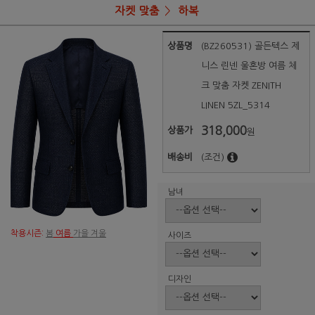
자켓 맞춤
하복
상품명
(BZ260531) 골든텍스 제
니스 린넨 울혼방 여름 체
크 맞춤 자켓 ZENITH
LINEN 5ZL_5314
318,000
상품가
원
배송비
(조건)
남녀
착용시즌:
봄
여름
가을 겨울
사이즈
디자인