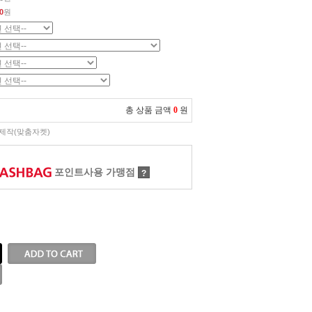
0
원
총 상품 금액
0
원
제작(맞춤자켓)
포인트사용 가맹점
?