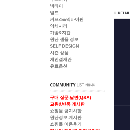
넥타이
벨트
커프스&넥타이핀
악세사리
가방&지갑
원단 샘플 정보
SELF DESIGN
시즌 상품
개인결재란
유료옵션
구매 질문.답변(Q&A)
교환&반품 게시판
쇼핑몰 공지사항
원단정보 게시판
쇼핑몰 이용후기