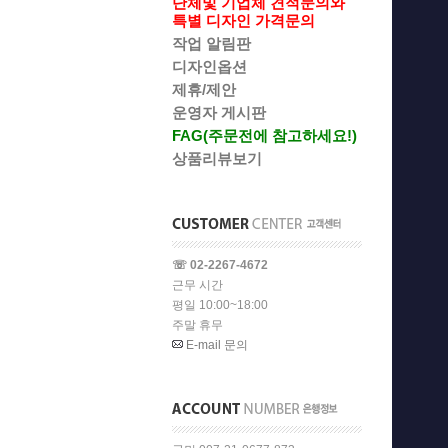
단체및 기업체 견적문의와
특별 디자인 가격문의
작업 알림판
디자인옵션
제휴/제안
운영자 게시판
FAG(주문전에 참고하세요!)
상품리뷰보기
☏ 02-2267-4672
근무 시간
평일 10:00~18:00
주말 휴무
E-mail 문의