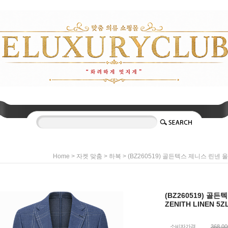
>
>
> (BZ260519) 골든텍스 제니스 린넨 울
Home
자켓 맞춤
하복
(BZ260519) 골
ZENITH LINEN 5Z
소비자가격
368,0