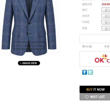
판매가격
318,00
남녀
사이즈
디자인
안감
마우스를 올려보세요
특이사항
주문