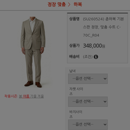
정장 맞춤
하복
상품명
(SU260524) 춘하복 기본
스판 정장, 맞춤 수트 C-
70C_R04
348,000
상품가
원
배송비
(조건)
남녀
자켓 사이
즈
착용시즌:
봄
여름
가을 겨울
바지사이
즈