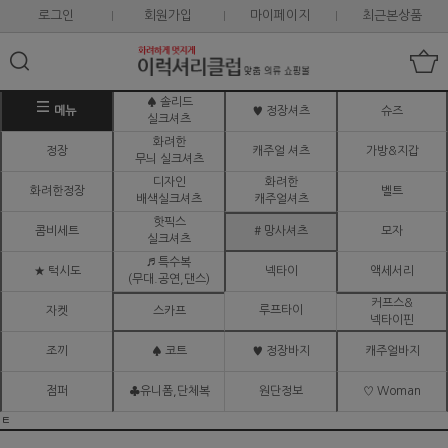
로그인
회원가입
마이페이지
최근본상품
♠ 솔리드
메뉴
♥ 정장셔츠
슈즈
실크셔츠
화려한
정장
캐주얼 셔츠
가방&지갑
무늬 실크셔츠
디자인
화려한
화려한정장
벨트
배색실크셔츠
캐주얼셔츠
핫픽스
콤비세트
# 망사셔츠
모자
실크셔츠
♬ 특수복
★ 턱시도
넥타이
액세서리
(무대.공연,댄스)
커프스&
루프타이
자켓
스카프
넥타이핀
조끼
♠ 코트
♥ 정장바지
캐주얼바지
점퍼
♣유니폼,단체복
원단정보
♡ Woman
ㅌ