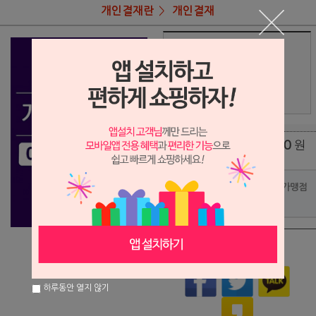
개인결재란
개인결재
상품명
차의과총동문회 자켓
248,000
상품가
원
배송비
(조건)
0
원
총 상품 금액
포인트사용 가맹점
?
상품이 품절되었습니다.
하루동안 열지 않기