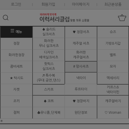
로그인
회원가입
마이페이지
최근본상품
♠ 솔리드
메뉴
♥ 정장셔츠
슈즈
실크셔츠
화려한
정장
캐주얼 셔츠
가방&지갑
무늬 실크셔츠
디자인
화려한
화려한정장
벨트
배색실크셔츠
캐주얼셔츠
핫픽스
콤비세트
# 망사셔츠
모자
실크셔츠
♬ 특수복
★ 턱시도
넥타이
액세서리
(무대.공연,댄스)
커프스&
루프타이
자켓
스카프
넥타이핀
조끼
♠ 코트
♥ 정장바지
캐주얼바지
점퍼
♣유니폼,단체복
원단정보
♡ Woman
ㅌ