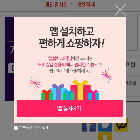
개인결재란
개인결재
상품명
이상용님 결재
711,000
상품가
원
배송비
(조건)
0
원
총 상품 금액
포인트사용 가맹점
?
상품이 품절되었습니다.
하루동안 열지 않기