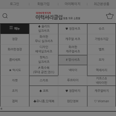
로그인
회원가입
마이페이지
최근본상품
♠ 솔리드
메뉴
♥ 정장셔츠
슈즈
실크셔츠
화려한
정장
캐주얼 셔츠
가방&지갑
무늬 실크셔츠
디자인
화려한
화려한정장
벨트
배색실크셔츠
캐주얼셔츠
핫픽스
콤비세트
# 망사셔츠
모자
실크셔츠
♬ 특수복
★ 턱시도
넥타이
액세서리
(무대.공연,댄스)
커프스&
루프타이
자켓
스카프
넥타이핀
조끼
♠ 코트
♥ 정장바지
캐주얼바지
점퍼
♣유니폼,단체복
원단정보
♡ Woman
ㅌ