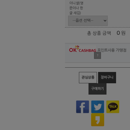
이니셜(영
문이나 한
글 새김)
0
원
총 상품 금액
포인트사용 가맹점
?
관심상품
장바구니
구매하기