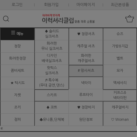
로그인
회원가입
마이페이지
최근본상품
♠ 솔리드
메뉴
♥ 정장셔츠
슈즈
실크셔츠
화려한
정장
캐주얼 셔츠
가방&지갑
무늬 실크셔츠
디자인
화려한
화려한정장
벨트
배색실크셔츠
캐주얼셔츠
핫픽스
콤비세트
# 망사셔츠
모자
실크셔츠
♬ 특수복
★ 턱시도
넥타이
액세서리
(무대.공연,댄스)
커프스&
루프타이
자켓
스카프
넥타이핀
조끼
♠ 코트
♥ 정장바지
캐주얼바지
점퍼
♣유니폼,단체복
원단정보
♡ Woman
ㅌ