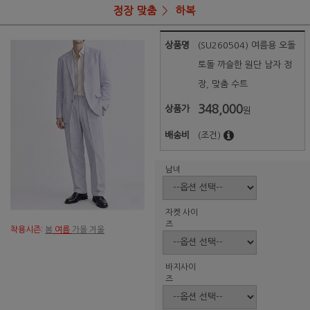
정장 맞춤
하복
상품명
(SU260504) 여름용 오돌
토돌 까슬한 원단 남자 정
장, 맞춤 수트
348,000
상품가
원
배송비
(조건)
남녀
자켓 사이
즈
착용시즌:
봄
여름
가을 겨울
바지사이
즈