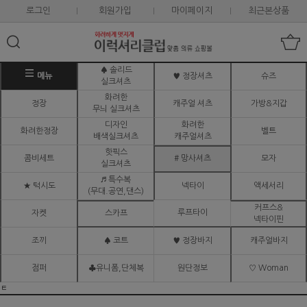
로그인
회원가입
마이페이지
최근본상품
♠ 솔리드
메뉴
♥ 정장셔츠
슈즈
실크셔츠
화려한
정장
캐주얼 셔츠
가방&지갑
무늬 실크셔츠
디자인
화려한
화려한정장
벨트
배색실크셔츠
캐주얼셔츠
핫픽스
콤비세트
# 망사셔츠
모자
실크셔츠
♬ 특수복
★ 턱시도
넥타이
액세서리
(무대.공연,댄스)
커프스&
루프타이
자켓
스카프
넥타이핀
조끼
♠ 코트
♥ 정장바지
캐주얼바지
점퍼
♣유니폼,단체복
원단정보
♡ Woman
ㅌ