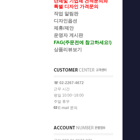
단체및 기업체 견적문의와
특별 디자인 가격문의
작업 알림판
디자인옵션
제휴/제안
운영자 게시판
FAG(주문전에 참고하세요!)
상품리뷰보기
☏ 02-2267-4672
근무 시간
평일 10:00~18:00
주말 휴무
E-mail 문의