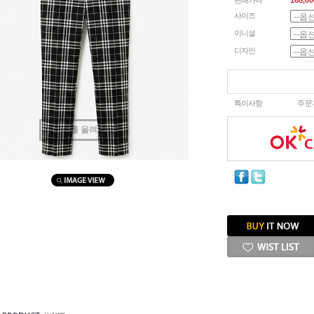
판매가격
168,00
사이즈
이니셜
디자인
특이사항
주문
마우스를 올려보세요