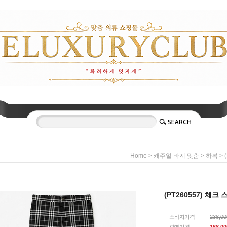
>
>
> 
Home
캐주얼 바지 맞춤
하복
(PT260557) 체
소비자가격
238,0