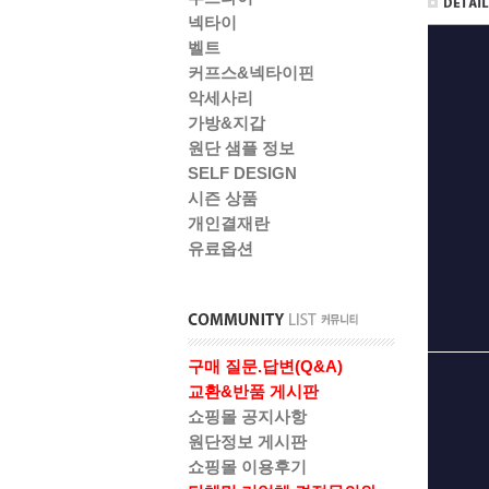
넥타이
벨트
커프스&넥타이핀
악세사리
가방&지갑
원단 샘플 정보
SELF DESIGN
시즌 상품
개인결재란
유료옵션
구매 질문.답변(Q&A)
교환&반품 게시판
쇼핑몰 공지사항
원단정보 게시판
쇼핑몰 이용후기