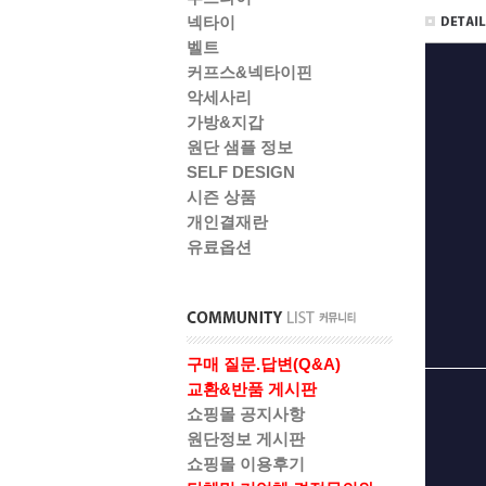
넥타이
벨트
커프스&넥타이핀
악세사리
가방&지갑
원단 샘플 정보
SELF DESIGN
시즌 상품
개인결재란
유료옵션
구매 질문.답변(Q&A)
교환&반품 게시판
쇼핑몰 공지사항
원단정보 게시판
쇼핑몰 이용후기