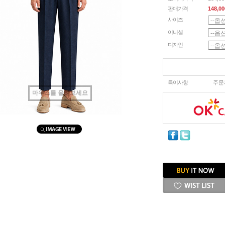
판매가격
148,00
사이즈
이니셜
디자인
특이사항
주문
마우스를 올려보세요