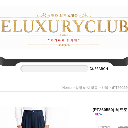
>
>
> (PT260
Home
정장 바지 맞춤
하복
(PT260550) 레
소비자가격
184,0