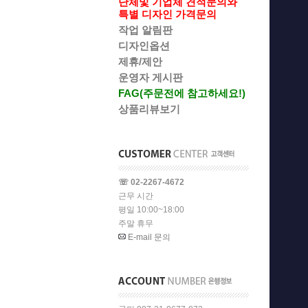
단체및 기업체 견적문의와
특별 디자인 가격문의
작업 알림판
디자인옵션
제휴/제안
운영자 게시판
FAG(주문전에 참고하세요!)
상품리뷰보기
☏ 02-2267-4672
근무 시간
평일 10:00~18:00
주말 휴무
E-mail 문의