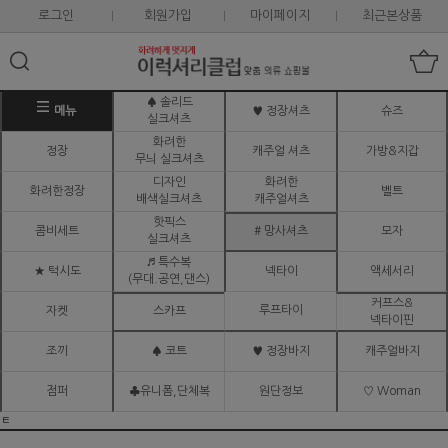
로그인
회원가입
마이페이지
최근본상품
♠ 솔리드
메뉴
♥ 정장셔츠
슈즈
실크셔츠
화려한
정장
캐주얼 셔츠
가방&지갑
무늬 실크셔츠
디자인
화려한
화려한정장
벨트
배색실크셔츠
캐주얼셔츠
핫픽스
콤비세트
# 망사셔츠
모자
실크셔츠
♬ 특수복
★ 턱시도
넥타이
액세서리
(무대.공연,댄스)
커프스&
루프타이
자켓
스카프
넥타이핀
조끼
♠ 코트
♥ 정장바지
캐주얼바지
점퍼
♣유니폼,단체복
원단정보
♡ Woman
ㅌ