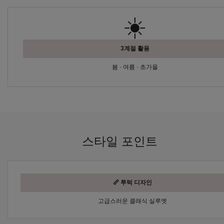
☀️
3계절 활용
봄 · 여름 · 초가을
스타일 포인트
📏 투턱 디자인
고급스러운 클래식 실루엣