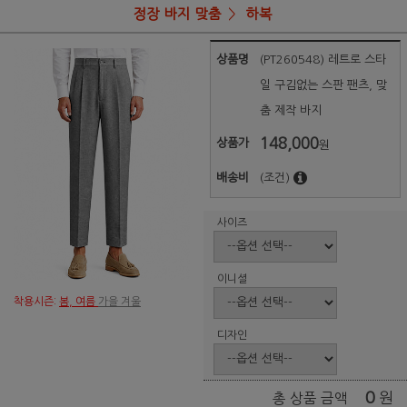
정장 바지 맞춤
하복
상품명
(PT260548) 레트로 스타
일 구김없는 스판 팬츠, 맞
춤 제작 바지
148,000
상품가
원
배송비
(조건)
사이즈
이니셜
착용시즌:
봄, 여름
가을 겨울
디자인
0
원
총 상품 금액