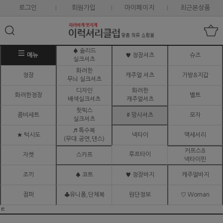
로그인
회원가입
마이페이지
최근본상품
♠ 솔리드
메뉴
♥ 정장셔츠
슈즈
실크셔츠
화려한
정장
캐주얼 셔츠
가방&지갑
무늬 실크셔츠
디자인
화려한
화려한정장
벨트
배색실크셔츠
캐주얼셔츠
핫픽스
콤비세트
# 망사셔츠
모자
실크셔츠
♬ 특수복
★ 턱시도
넥타이
액세서리
(무대.공연,댄스)
커프스&
루프타이
자켓
스카프
넥타이핀
조끼
♠ 코트
♥ 정장바지
캐주얼바지
점퍼
♣유니폼,단체복
원단정보
♡ Woman
ㅌ