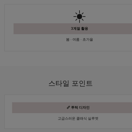
☀️
3계절 활용
봄 · 여름 · 초가을
스타일 포인트
📏 투턱 디자인
고급스러운 클래식 실루엣