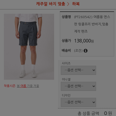
캐주얼 바지 맞춤
하복
상품명
(PT260542) 여름용 면스
판 링클프리 반바지,맞춤
제작 팬츠
138,000
상품가
원
배송비
(조건)
사이즈
이니셜
착용시즌:
봄
여름
가을 겨울
디자인
0
원
총 상품 금액