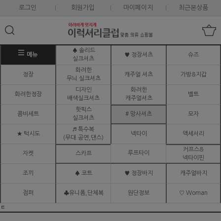
로그인
회원가입
마이페이지
최근본상품
♠ 솔리드
메뉴
♥ 정장셔츠
슈즈
실크셔츠
화려한
정장
캐주얼 셔츠
가방&지갑
무늬 실크셔츠
디자인
화려한
화려한정장
벨트
배색실크셔츠
캐주얼셔츠
핫픽스
콤비세트
# 망사셔츠
모자
실크셔츠
♬ 특수복
★ 턱시도
넥타이
액세서리
(무대.공연,댄스)
커프스&
루프타이
자켓
스카프
넥타이핀
조끼
♠ 코트
♥ 정장바지
캐주얼바지
점퍼
♣유니폼,단체복
원단정보
♡ Woman
ㅌ