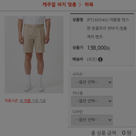
캐주얼 바지 맞춤
하복
상품명
(PT260540) 여름용 면스
판 링클프리 반바지,맞춤
제작 팬츠
138,000
상품가
원
배송비
(조건)
사이즈
이니셜
착용시즌:
봄
여름
가을 겨울
디자인
0
원
총 상품 금액