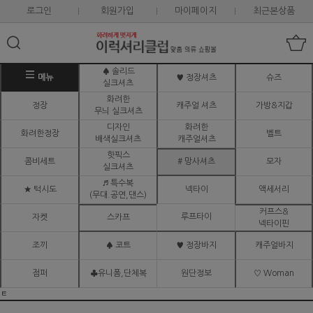
로그인
회원가입
마이페이지
최근본상품
♠ 솔리드
메뉴
♥ 정장셔츠
슈즈
실크셔츠
화려한
정장
캐주얼 셔츠
가방&지갑
무늬 실크셔츠
디자인
화려한
화려한정장
벨트
배색실크셔츠
캐주얼셔츠
핫픽스
콤비세트
# 망사셔츠
모자
실크셔츠
♬ 특수복
★ 턱시도
넥타이
액세서리
(무대.공연,댄스)
커프스&
루프타이
자켓
스카프
넥타이핀
조끼
♠ 코트
♥ 정장바지
캐주얼바지
점퍼
♣유니폼,단체복
원단정보
♡ Woman
ㅌ