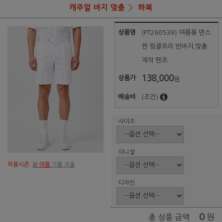
캐주얼 바지 맞춤
하복
상품명
(PT260539) 여름용 면스
판 링클프리 반바지,맞춤
제작 팬츠
138,000
상품가
원
배송비
(조건)
사이즈
이니셜
착용시즌:
봄
여름
가을 겨울
디자인
0
원
총 상품 금액