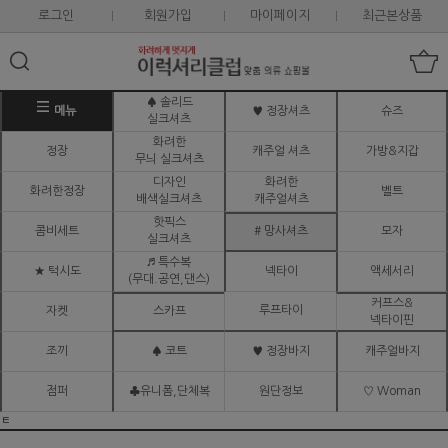
로그인
회원가입
마이페이지
최근본상품
♠ 솔리드
메뉴
♥ 정장셔츠
슈즈
실크셔츠
화려한
정장
캐주얼 셔츠
가방&지갑
무늬 실크셔츠
디자인
화려한
화려한정장
벨트
배색실크셔츠
캐주얼셔츠
핫픽스
콤비세트
# 망사셔츠
모자
실크셔츠
♬ 특수복
★ 턱시도
넥타이
액세서리
(무대.공연,댄스)
커프스&
루프타이
자켓
스카프
넥타이핀
조끼
♠ 코트
♥ 정장바지
캐주얼바지
점퍼
♣유니폼,단체복
원단정보
♡ Woman
ㅌ