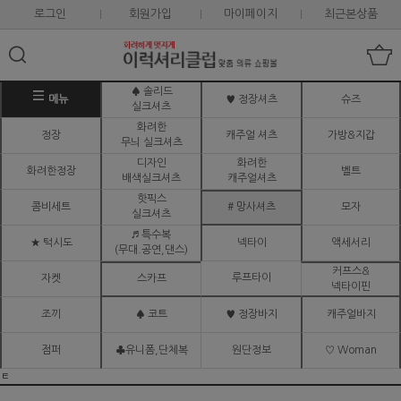
로그인
회원가입
마이페이지
최근본상품
♠ 솔리드
메뉴
♥ 정장셔츠
슈즈
실크셔츠
화려한
정장
캐주얼 셔츠
가방&지갑
무늬 실크셔츠
디자인
화려한
화려한정장
벨트
배색실크셔츠
캐주얼셔츠
핫픽스
콤비세트
# 망사셔츠
모자
실크셔츠
♬ 특수복
★ 턱시도
넥타이
액세서리
(무대.공연,댄스)
커프스&
루프타이
자켓
스카프
넥타이핀
조끼
♠ 코트
♥ 정장바지
캐주얼바지
점퍼
♣유니폼,단체복
원단정보
♡ Woman
ㅌ