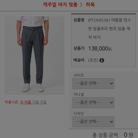
캐주얼 바지 맞춤
하복
상품명
(PT260536) 여름용 면스
판 링클프리 팬츠,맞춤 제
작 바지
138,000
상품가
원
배송비
(조건)
사이즈
이니셜
착용시즌:
봄
여름
가을 겨울
디자인
0
원
총 상품 금액