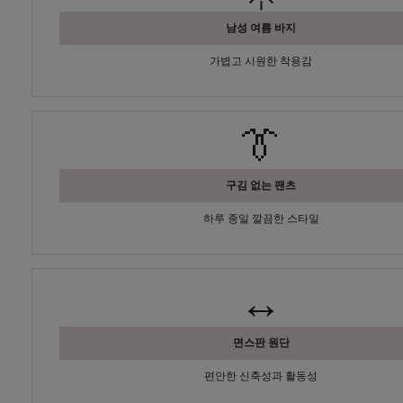
남성 여름 바지
가볍고 시원한 착용감
👔
구김 없는 팬츠
하루 종일 깔끔한 스타일
↔️
면스판 원단
편안한 신축성과 활동성