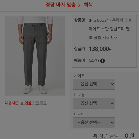
정장 바지 맞춤
하복
상품명
(PT260531) 춘하복 스트
라이프 스판 링클프리 팬
츠,맞춤 제작 바지
138,000
상품가
원
배송비
(조건)
사이즈
이니셜
착용시즌:
봄
여름
가을 겨울
디자인
0
원
총 상품 금액