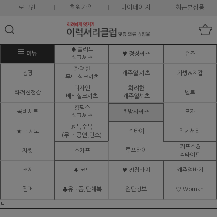
로그인
회원가입
마이페이지
최근본상품
♠ 솔리드
메뉴
♥ 정장셔츠
슈즈
실크셔츠
화려한
정장
캐주얼 셔츠
가방&지갑
무늬 실크셔츠
디자인
화려한
화려한정장
벨트
배색실크셔츠
캐주얼셔츠
핫픽스
콤비세트
# 망사셔츠
모자
실크셔츠
♬ 특수복
★ 턱시도
넥타이
액세서리
(무대.공연,댄스)
커프스&
루프타이
자켓
스카프
넥타이핀
조끼
♠ 코트
♥ 정장바지
캐주얼바지
점퍼
♣유니폼,단체복
원단정보
♡ Woman
ㅌ