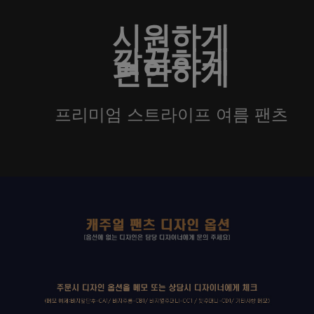
시원하게
깔끔하게
편안하게
프리미엄 스트라이프 여름 팬츠