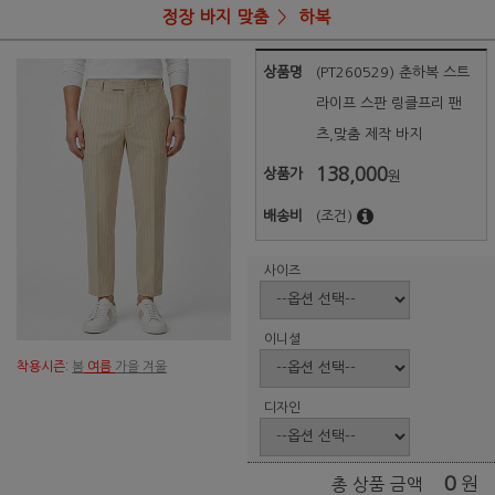
정장 바지 맞춤
하복
상품명
(PT260529) 춘하복 스트
라이프 스판 링클프리 팬
츠,맞춤 제작 바지
138,000
상품가
원
배송비
(조건)
사이즈
이니셜
착용시즌:
봄
여름
가을 겨울
디자인
0
원
총 상품 금액