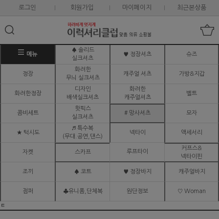
로그인
회원가입
마이페이지
최근본상품
♠ 솔리드
메뉴
♥ 정장셔츠
슈즈
실크셔츠
화려한
정장
캐주얼 셔츠
가방&지갑
무늬 실크셔츠
디자인
화려한
화려한정장
벨트
배색실크셔츠
캐주얼셔츠
핫픽스
콤비세트
# 망사셔츠
모자
실크셔츠
♬ 특수복
★ 턱시도
넥타이
액세서리
(무대.공연,댄스)
커프스&
루프타이
자켓
스카프
넥타이핀
조끼
♠ 코트
♥ 정장바지
캐주얼바지
점퍼
♣유니폼,단체복
원단정보
♡ Woman
ㅌ