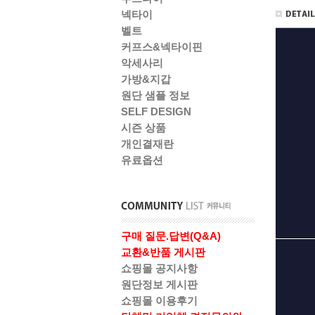
넥타이
벨트
커프스&넥타이핀
악세사리
가방&지갑
원단 샘플 정보
SELF DESIGN
시즌 상품
개인결재란
유료옵션
구매 질문.답변(Q&A)
교환&반품 게시판
쇼핑몰 공지사항
원단정보 게시판
쇼핑몰 이용후기