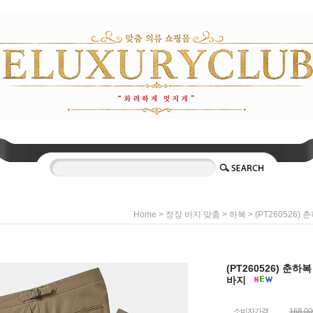
>
>
> (PT260526
Home
정장 바지 맞춤
하복
(PT260526) 춘
바지
소비자가격
168,0