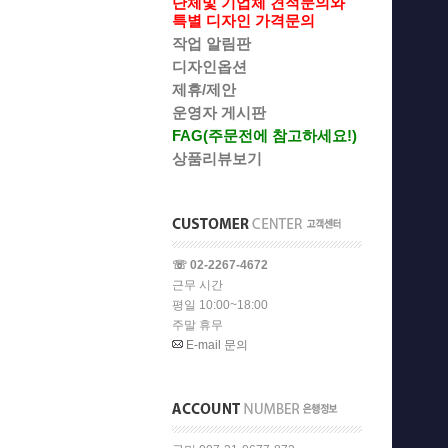
단체및 기업체 견적문의와
특별 디자인 가격문의
작업 알림판
디자인옵션
제휴/제안
운영자 게시판
FAG(주문전에 참고하세요!)
상품리뷰보기
☏ 02-2267-4672
근무 시간
평일 10:00~18:00
주말 휴무
E-mail 문의