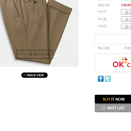
판매가격
138,00
사이즈
이니셜
디자인
특이사항
주문
마우스를 올려보세요