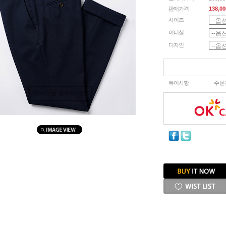
판매가격
138,00
사이즈
이니셜
디자인
특이사항
주문
마우스를 올려보세요