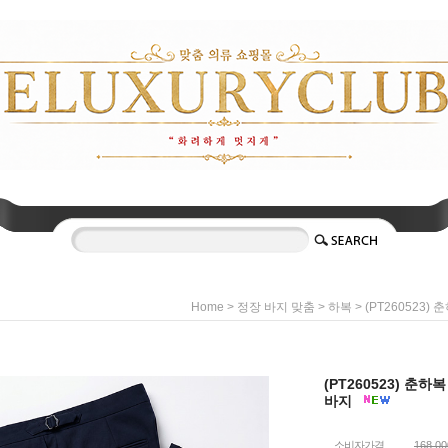
>
>
> (PT260523
Home
정장 바지 맞춤
하복
(PT260523) 춘
바지
소비자가격
168,0