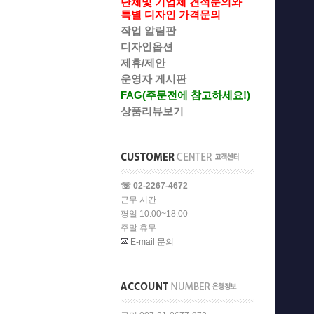
단체및 기업체 견적문의와
특별 디자인 가격문의
작업 알림판
디자인옵션
제휴/제안
운영자 게시판
FAG(주문전에 참고하세요!)
상품리뷰보기
☏ 02-2267-4672
근무 시간
평일 10:00~18:00
주말 휴무
E-mail 문의