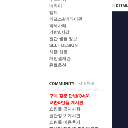
넥타이
벨트
커프스&넥타이핀
악세사리
가방&지갑
원단 샘플 정보
SELF DESIGN
시즌 상품
개인결재란
유료옵션
구매 질문.답변(Q&A)
교환&반품 게시판
쇼핑몰 공지사항
원단정보 게시판
쇼핑몰 이용후기