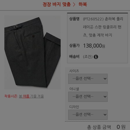
정장 바지 맞춤
하복
상품명
(PT260522) 춘하복 폴리
레이온 스판 링클프리 팬
츠, 맞춤 제작 바지
138,000
상품가
원
배송비
(조건)
사이즈
이니셜
착용시즌:
봄
여름
가을 겨울
디자인
0
원
총 상품 금액