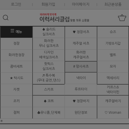
로그인
회원가입
마이페이지
최근본상품
♠ 솔리드
메뉴
♥ 정장셔츠
슈즈
실크셔츠
화려한
정장
캐주얼 셔츠
가방&지갑
무늬 실크셔츠
디자인
화려한
화려한정장
벨트
배색실크셔츠
캐주얼셔츠
핫픽스
콤비세트
# 망사셔츠
모자
실크셔츠
♬ 특수복
★ 턱시도
넥타이
액세서리
(무대.공연,댄스)
커프스&
루프타이
자켓
스카프
넥타이핀
조끼
♠ 코트
♥ 정장바지
캐주얼바지
점퍼
♣유니폼,단체복
원단정보
♡ Woman
ㅌ