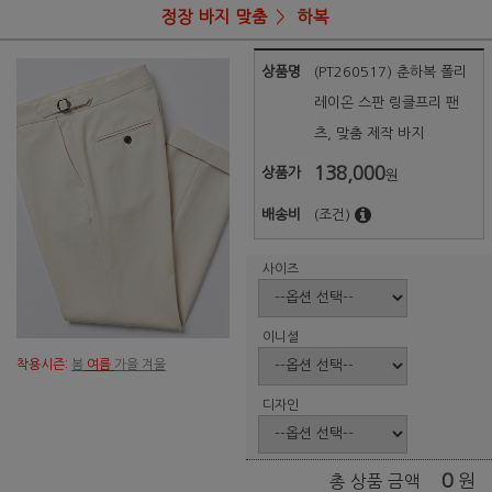
정장 바지 맞춤
하복
상품명
(PT260517) 춘하복 폴리
레이온 스판 링클프리 팬
츠, 맞춤 제작 바지
138,000
상품가
원
배송비
(조건)
사이즈
이니셜
착용시즌:
봄
여름
가을 겨울
디자인
0
원
총 상품 금액