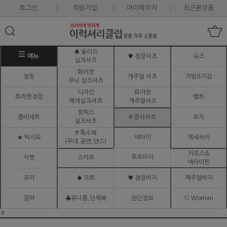
로그인
회원가입
마이페이지
최근본상품
♠ 솔리드
메뉴
♥ 정장셔츠
슈즈
실크셔츠
화려한
정장
캐주얼 셔츠
가방&지갑
무늬 실크셔츠
디자인
화려한
화려한정장
벨트
배색실크셔츠
캐주얼셔츠
핫픽스
콤비세트
# 망사셔츠
모자
실크셔츠
♬ 특수복
★ 턱시도
넥타이
액세서리
(무대.공연,댄스)
커프스&
루프타이
자켓
스카프
넥타이핀
조끼
♠ 코트
♥ 정장바지
캐주얼바지
점퍼
♣유니폼,단체복
원단정보
♡ Woman
ㅌ