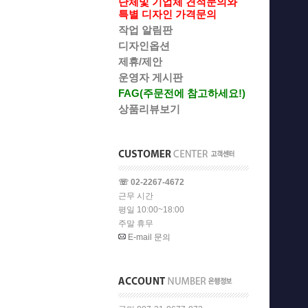
단체및 기업체 견적문의와
특별 디자인 가격문의
작업 알림판
디자인옵션
제휴/제안
운영자 게시판
FAG(주문전에 참고하세요!)
상품리뷰보기
☏ 02-2267-4672
근무 시간
평일 10:00~18:00
주말 휴무
E-mail 문의