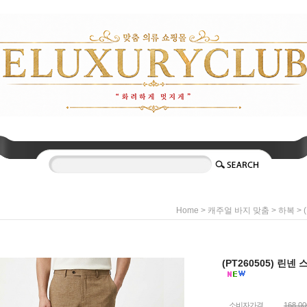
>
>
> 
Home
캐주얼 바지 맞춤
하복
(PT260505) 린
소비자가격
168,0