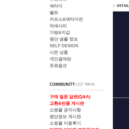
넥타이
벨트
커프스&넥타이핀
악세사리
가방&지갑
원단 샘플 정보
SELF DESIGN
시즌 상품
개인결재란
유료옵션
구매 질문.답변(Q&A)
교환&반품 게시판
쇼핑몰 공지사항
원단정보 게시판
쇼핑몰 이용후기