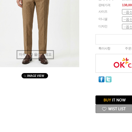
판매가격
138,00
사이즈
이니셜
디자인
특이사항
주문
마우스를 올려보세요