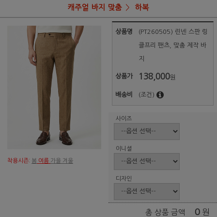
캐주얼 바지 맞춤
하복
상품명
(PT260505) 린넨 스판 링
클프리 팬츠, 맞춤 제작 바
지
138,000
상품가
원
배송비
(조건)
사이즈
이니셜
착용시즌:
봄
여름
가을 겨울
디자인
0
원
총 상품 금액