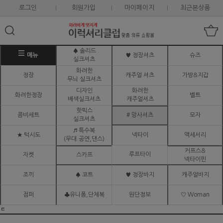
로그인
회원가입
마이페이지
최근본상품
♠ 솔리드
메뉴
♥ 정장셔츠
슈즈
실크셔츠
화려한
정장
캐주얼 셔츠
가방&지갑
무늬 실크셔츠
디자인
화려한
화려한정장
벨트
배색실크셔츠
캐주얼셔츠
핫픽스
콤비세트
# 망사셔츠
모자
실크셔츠
♬ 특수복
★ 턱시도
넥타이
액세서리
(무대.공연,댄스)
커프스&
루프타이
자켓
스카프
넥타이핀
조끼
♠ 코트
♥ 정장바지
캐주얼바지
점퍼
♣유니폼,단체복
원단정보
♡ Woman
ㅌ