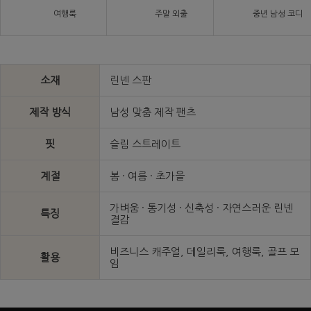
여행룩
주말 외출
중년 남성 코디
소재
린넨 스판
제작 방식
남성 맞춤 제작 팬츠
핏
슬림 스트레이트
계절
봄 · 여름 · 초가을
가벼움 · 통기성 · 신축성 · 자연스러운 린넨
특징
결감
비즈니스 캐주얼, 데일리룩, 여행룩, 골프 모
활용
임