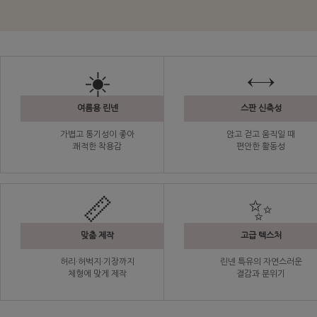
☀️
↔️
여름용 린넨
스판 신축성
가볍고 통기성이 좋아
앉고 걷고 움직일 때
쾌적한 착용감
편안한 활동성
📏
✨
맞춤 제작
고급 텍스처
허리·허벅지·기장까지
린넨 특유의 자연스러운
체형에 맞게 제작
결감과 분위기