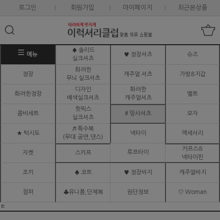
로그인
회원가입
마이페이지
최근본상품
♠ 솔리드
메뉴
♥ 정장셔츠
슈즈
실크셔츠
화려한
정장
캐주얼 셔츠
가방&지갑
무늬 실크셔츠
디자인
화려한
화려한정장
벨트
배색실크셔츠
캐주얼셔츠
핫픽스
콤비세트
# 망사셔츠
모자
실크셔츠
♬ 특수복
★ 턱시도
넥타이
액세서리
(무대.공연,댄스)
커프스&
루프타이
자켓
스카프
넥타이핀
조끼
♠ 코트
♥ 정장바지
캐주얼바지
점퍼
♣유니폼,단체복
원단정보
♡ Woman
ㅌ