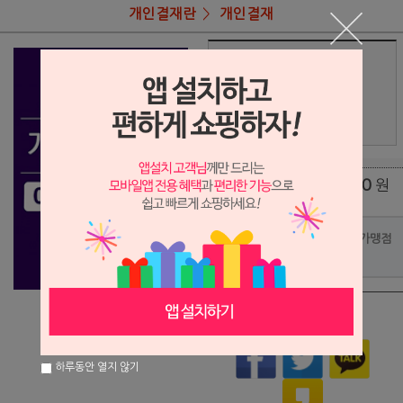
개인결재란
개인결재
상품명
임형빈님 결재
148,000
상품가
원
배송비
(조건)
0
원
총 상품 금액
포인트사용 가맹점
?
상품이 품절되었습니다.
하루동안 열지 않기