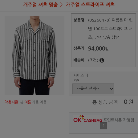
캐주얼 셔츠 맞춤
캐주얼 스트라이프 셔츠
상품명
(DS260470) 여름용 마 린
넨 100프로 스트라이프 셔
츠, 남녀 맞춤 남방
94,000
상품가
원
배송비
(조건)
사이즈 디
자인
0
원
총 상품 금액
착용시즌:
봄
여름
가을 겨울
포인트사용 가맹점
?