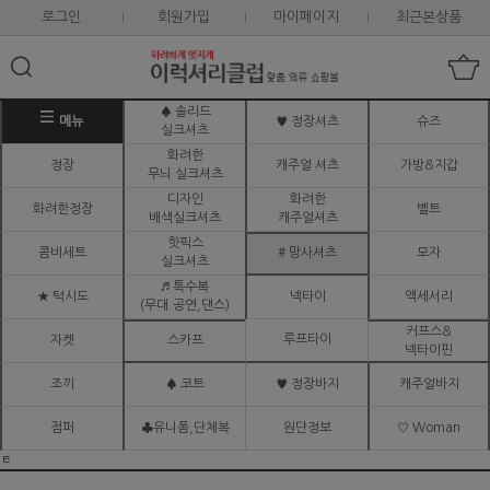
로그인
회원가입
마이페이지
최근본상품
♠ 솔리드
메뉴
♥ 정장셔츠
슈즈
실크셔츠
화려한
정장
캐주얼 셔츠
가방&지갑
무늬 실크셔츠
디자인
화려한
화려한정장
벨트
배색실크셔츠
캐주얼셔츠
핫픽스
콤비세트
# 망사셔츠
모자
실크셔츠
♬ 특수복
★ 턱시도
넥타이
액세서리
(무대.공연,댄스)
커프스&
루프타이
자켓
스카프
넥타이핀
조끼
♠ 코트
♥ 정장바지
캐주얼바지
점퍼
♣유니폼,단체복
원단정보
♡ Woman
ㅌ