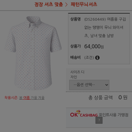
정장 셔츠 맞춤
패턴무늬셔츠
상품명
(DS260449) 여름용 구김
없는 땡땡이 무늬 와이셔
츠, 남녀 맞춤 남방
64,000
상품가
원
배송비
(조건)
사이즈 디
자인
0
원
총 상품 금액
착용시즌:
봄
여름
가을 겨울
포인트사용 가맹점
?