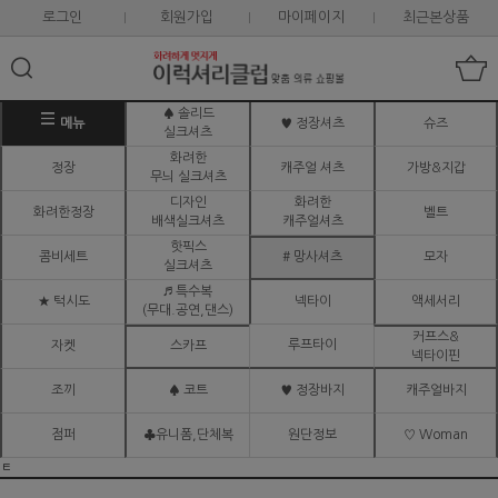
로그인
회원가입
마이페이지
최근본상품
♠ 솔리드
메뉴
♥ 정장셔츠
슈즈
실크셔츠
화려한
정장
캐주얼 셔츠
가방&지갑
무늬 실크셔츠
디자인
화려한
화려한정장
벨트
배색실크셔츠
캐주얼셔츠
핫픽스
콤비세트
# 망사셔츠
모자
실크셔츠
♬ 특수복
★ 턱시도
넥타이
액세서리
(무대.공연,댄스)
커프스&
루프타이
자켓
스카프
넥타이핀
조끼
♠ 코트
♥ 정장바지
캐주얼바지
점퍼
♣유니폼,단체복
원단정보
♡ Woman
ㅌ