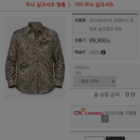
무늬 실크셔츠 맞춤
기타 무늬 실크셔츠
상품명
(DS260325) 고대도시 프
린트 실크공단 셔츠
89,900
상품가
원
배송비
(조건)
사이즈 디
자인
0
원
총 상품 금액
포인트사용 가맹점
?