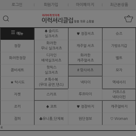
로그인
회원가입
마이페이지
최근본상품
♠ 솔리드
메뉴
♥ 정장셔츠
슈즈
실크셔츠
화려한
정장
캐주얼 셔츠
가방&지갑
무늬 실크셔츠
디자인
화려한
화려한정장
벨트
배색실크셔츠
캐주얼셔츠
핫픽스
콤비세트
# 망사셔츠
모자
실크셔츠
♬ 특수복
★ 턱시도
넥타이
액세서리
(무대.공연,댄스)
커프스&
루프타이
자켓
스카프
넥타이핀
조끼
♠ 코트
♥ 정장바지
캐주얼바지
점퍼
♣유니폼,단체복
원단정보
♡ Woman
ㅌ