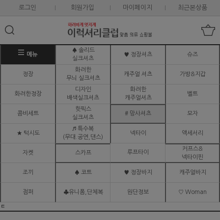
로그인
회원가입
마이페이지
최근본상품
♠ 솔리드
메뉴
♥ 정장셔츠
슈즈
실크셔츠
화려한
정장
캐주얼 셔츠
가방&지갑
무늬 실크셔츠
디자인
화려한
화려한정장
벨트
배색실크셔츠
캐주얼셔츠
핫픽스
콤비세트
# 망사셔츠
모자
실크셔츠
♬ 특수복
★ 턱시도
넥타이
액세서리
(무대.공연,댄스)
커프스&
루프타이
자켓
스카프
넥타이핀
조끼
♠ 코트
♥ 정장바지
캐주얼바지
점퍼
♣유니폼,단체복
원단정보
♡ Woman
ㅌ