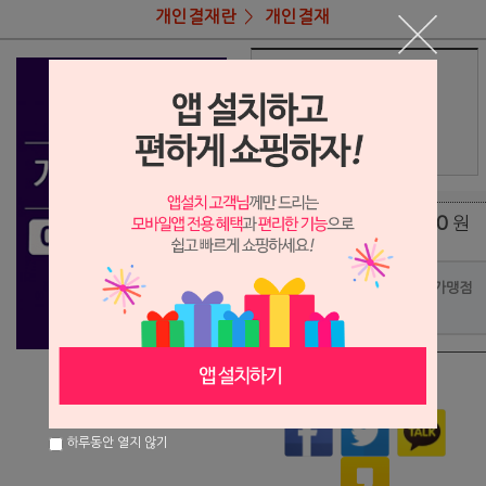
개인결재란
개인결재
상품명
박경영님 결재
49,800
상품가
원
배송비
(조건)
0
원
총 상품 금액
포인트사용 가맹점
?
상품이 품절되었습니다.
하루동안 열지 않기