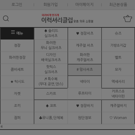
로그인
회원가입
마이페이지
최근본상품
♠ 솔리드
메뉴
♥ 정장셔츠
슈즈
실크셔츠
화려한
정장
캐주얼 셔츠
가방&지갑
무늬 실크셔츠
디자인
화려한
화려한정장
벨트
배색실크셔츠
캐주얼셔츠
핫픽스
콤비세트
# 망사셔츠
모자
실크셔츠
♬ 특수복
★ 턱시도
넥타이
액세서리
(무대.공연,댄스)
커프스&
루프타이
자켓
스카프
넥타이핀
조끼
♠ 코트
♥ 정장바지
캐주얼바지
점퍼
♣유니폼,단체복
원단정보
♡ Woman
ㅌ