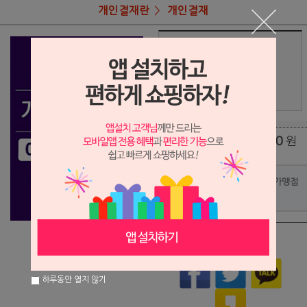
개인결재란
개인결재
상품명
정해용님 결재
32,900
상품가
원
배송비
(조건)
0
원
총 상품 금액
포인트사용 가맹점
?
상품이 품절되었습니다.
하루동안 열지 않기