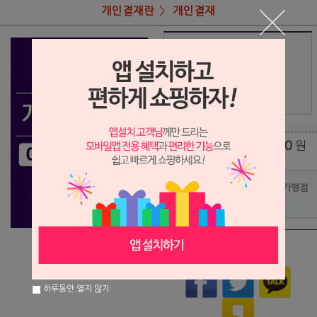
개인결재란
개인결재
상품명
김혜진님 결재란
960,000
상품가
원
배송비
(조건)
0
원
총 상품 금액
포인트사용 가맹점
?
상품이 품절되었습니다.
하루동안 열지 않기