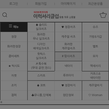
로그인
회원가입
마이페이지
최근본상품
♠ 솔리드
메뉴
♥ 정장셔츠
슈즈
실크셔츠
화려한
정장
캐주얼 셔츠
가방&지갑
무늬 실크셔츠
디자인
화려한
화려한정장
벨트
배색실크셔츠
캐주얼셔츠
핫픽스
콤비세트
# 망사셔츠
모자
실크셔츠
♬ 특수복
★ 턱시도
넥타이
액세서리
(무대.공연,댄스)
커프스&
루프타이
자켓
스카프
넥타이핀
조끼
♠ 코트
♥ 정장바지
캐주얼바지
점퍼
♣유니폼,단체복
원단정보
♡ Woman
ㅌ