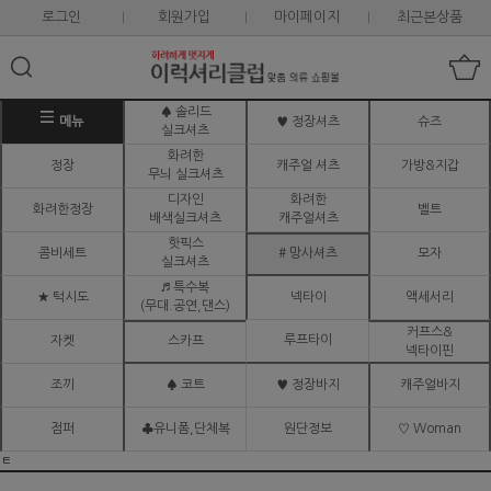
로그인
회원가입
마이페이지
최근본상품
♠ 솔리드
메뉴
♥ 정장셔츠
슈즈
실크셔츠
화려한
정장
캐주얼 셔츠
가방&지갑
무늬 실크셔츠
디자인
화려한
화려한정장
벨트
배색실크셔츠
캐주얼셔츠
핫픽스
콤비세트
# 망사셔츠
모자
실크셔츠
♬ 특수복
★ 턱시도
넥타이
액세서리
(무대.공연,댄스)
커프스&
루프타이
자켓
스카프
넥타이핀
조끼
♠ 코트
♥ 정장바지
캐주얼바지
점퍼
♣유니폼,단체복
원단정보
♡ Woman
ㅌ