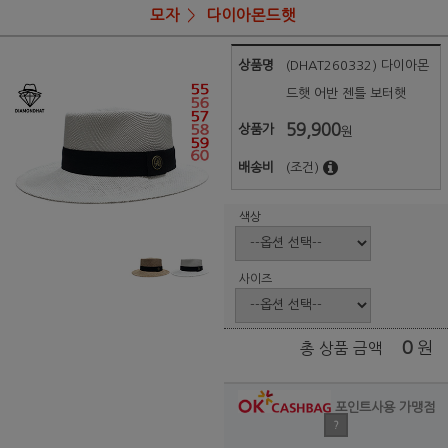
모자
다이아몬드햇
상품명
(DHAT260332) 다이아몬
드햇 어반 젠틀 보터햇
59,900
상품가
원
배송비
(조건)
색상
사이즈
0
원
총 상품 금액
포인트사용 가맹점
?