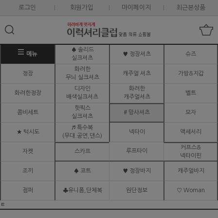
로그인
회원가입
마이페이지
최근본상품
♠ 솔리드
메뉴
♥ 정장셔츠
슈즈
실크셔츠
화려한
정장
캐주얼 셔츠
가방&지갑
무늬 실크셔츠
디자인
화려한
화려한정장
벨트
배색실크셔츠
캐주얼셔츠
핫픽스
콤비세트
# 망사셔츠
모자
실크셔츠
♬ 특수복
★ 턱시도
넥타이
액세서리
(무대.공연,댄스)
커프스&
루프타이
자켓
스카프
넥타이핀
조끼
♠ 코트
♥ 정장바지
캐주얼바지
점퍼
♣유니폼,단체복
원단정보
♡ Woman
ㅌ