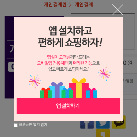
개인결재란
개인결재
상품명
이관섭님 결재란
116,000
상품가
원
배송비
(조건)
0
원
총 상품 금액
포인트사용 가맹점
?
상품이 품절되었습니다.
하루동안 열지 않기