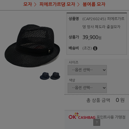
모자
피에르가르댕 모자
봄여름 모자
상품명
(CAP260245) 피에르가르
뎅 망사 페도라 중절모자
39,900
상품가
원
배송비
(조건)
사이즈
색상
0
원
총 상품 금액
포인트사용 가맹점
?