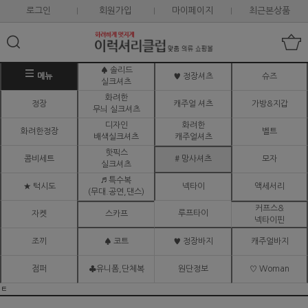
로그인
회원가입
마이페이지
최근본상품
♠ 솔리드
메뉴
♥ 정장셔츠
슈즈
실크셔츠
화려한
정장
캐주얼 셔츠
가방&지갑
무늬 실크셔츠
디자인
화려한
화려한정장
벨트
배색실크셔츠
캐주얼셔츠
핫픽스
콤비세트
# 망사셔츠
모자
실크셔츠
♬ 특수복
★ 턱시도
넥타이
액세서리
(무대.공연,댄스)
커프스&
루프타이
자켓
스카프
넥타이핀
조끼
♠ 코트
♥ 정장바지
캐주얼바지
점퍼
♣유니폼,단체복
원단정보
♡ Woman
ㅌ