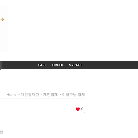
>
>
> 이형주님 결재
Home
개인결재란
개인결재
0
원