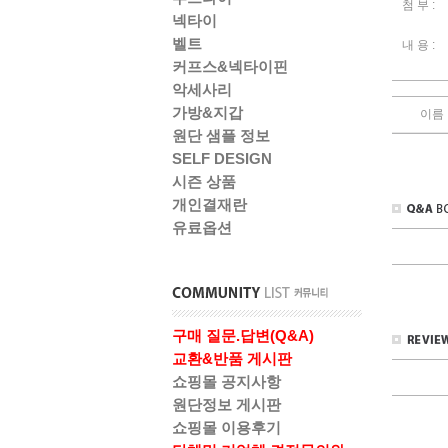
첨 부 :
넥타이
벨트
내 용 :
커프스&넥타이핀
악세사리
가방&지갑
이름
원단 샘플 정보
SELF DESIGN
시즌 상품
개인결재란
유료옵션
구매 질문.답변(Q&A)
교환&반품 게시판
쇼핑몰 공지사항
원단정보 게시판
쇼핑몰 이용후기