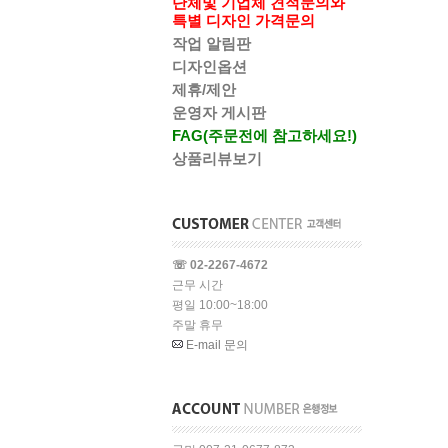
단체및 기업체 견적문의와
특별 디자인 가격문의
작업 알림판
디자인옵션
제휴/제안
운영자 게시판
FAG(주문전에 참고하세요!)
상품리뷰보기
☏ 02-2267-4672
근무 시간
평일 10:00~18:00
주말 휴무
E-mail 문의