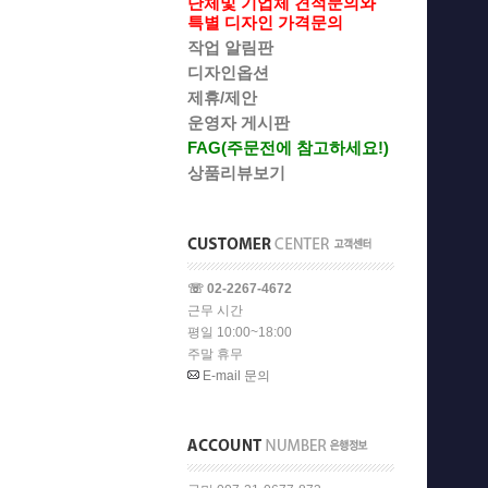
단체및 기업체 견적문의와
특별 디자인 가격문의
작업 알림판
디자인옵션
제휴/제안
운영자 게시판
FAG(주문전에 참고하세요!)
상품리뷰보기
☏ 02-2267-4672
근무 시간
평일 10:00~18:00
주말 휴무
E-mail 문의