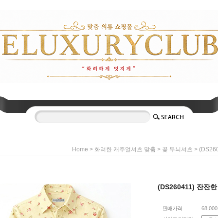
>
>
> (DS2
Home
화려한 캐주얼셔츠 맞춤
꽃 무늬셔츠
(DS260411) 잔잔
판매가격
68,00