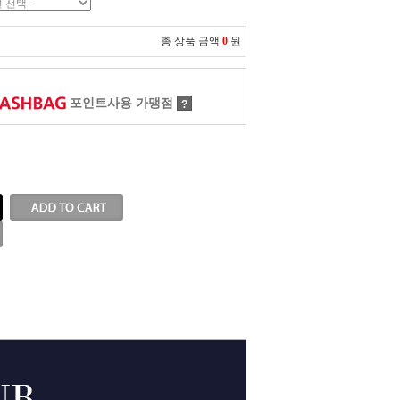
총 상품 금액
0
원
포인트사용 가맹점
?