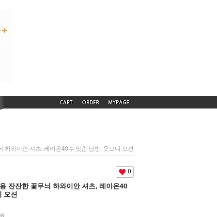
무늬 하와이안 셔츠, 레이온40수 맞춤 남방, 옷므니 오션
0
름전용 잔잔한 꽃무늬 하와이안 셔츠, 레이온40
니 오션
0원