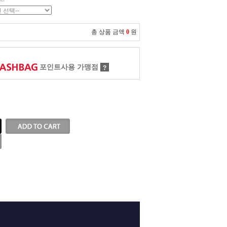
총 상품 금액
0
원
포인트사용 가맹점
?