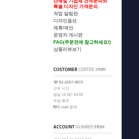
단체및 기업체 견적문의와
특별 디자인 가격문의
작업 알림판
디자인옵션
제휴/제안
운영자 게시판
FAG(주문전에 참고하세요!)
상품리뷰보기
☏ 02-2267-4672
근무 시간
평일 10:00~18:00
주말 휴무
E-mail 문의