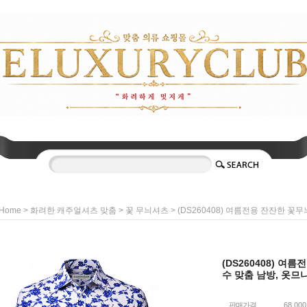
>
>
> (DS260408) 여름전용 잔잔한 꽃
Home
화려한 캐주얼셔츠 맞춤
꽃 무늬셔츠
(DS260408) 여
수 맞춤 남방, 옷므
판매가격
68,00