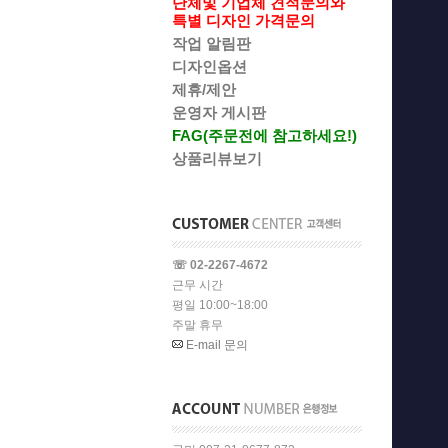
단체및 기업체 견적문의와
특별 디자인 가격문의
작업 알림판
디자인옵션
제휴/제안
운영자 게시판
FAG(주문전에 참고하세요!)
상품리뷰보기
☏ 02-2267-4672
근무 시간
평일 10:00~18:00
주말 휴무
E-mail 문의