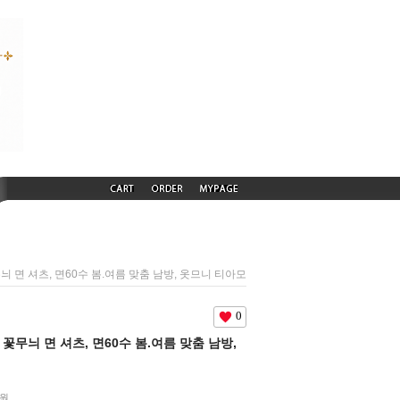
꽃무늬 면 셔츠, 면60수 봄.여름 맞춤 남방, 옷므니 티아모
0
한 꽃무늬 면 셔츠, 면60수 봄.여름 맞춤 남방,
0원