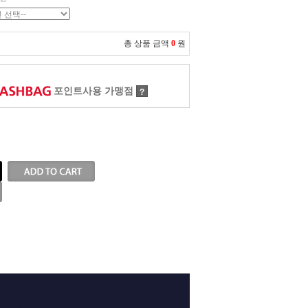
총 상품 금액
0
원
포인트사용 가맹점
?