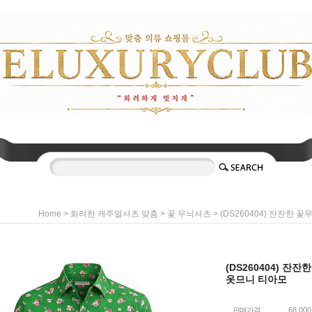
>
>
> (DS260404) 잔잔한 
Home
화려한 캐주얼셔츠 맞춤
꽃 무늬셔츠
(DS260404) 잔잔
옷므니 티아모
판매가격
68,00