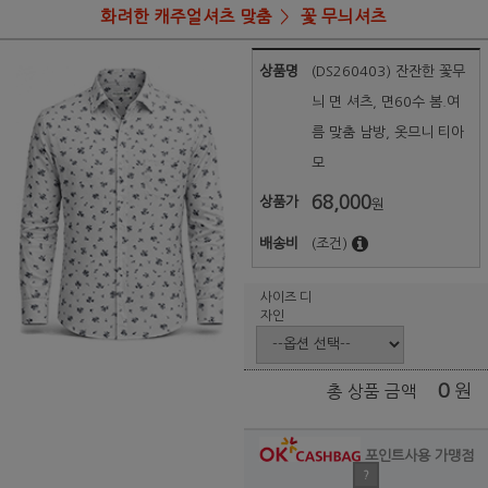
화려한 캐주얼셔츠 맞춤
꽃 무늬셔츠
상품명
(DS260403) 잔잔한 꽃무
늬 면 셔츠, 면60수 봄.여
름 맞춤 남방, 옷므니 티아
모
68,000
상품가
원
배송비
(조건)
사이즈 디
자인
0
원
총 상품 금액
포인트사용 가맹점
?