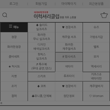
로그인
회원가입
마이페이지
최근본상품
♠ 솔리드
메뉴
♥ 정장셔츠
슈즈
실크셔츠
화려한
정장
캐주얼 셔츠
가방&지갑
무늬 실크셔츠
디자인
화려한
화려한정장
벨트
배색실크셔츠
캐주얼셔츠
핫픽스
콤비세트
# 망사셔츠
모자
실크셔츠
♬ 특수복
★ 턱시도
넥타이
액세서리
(무대.공연,댄스)
커프스&
루프타이
자켓
스카프
넥타이핀
조끼
♠ 코트
♥ 정장바지
캐주얼바지
점퍼
♣유니폼,단체복
원단정보
♡ Woman
ㅌ