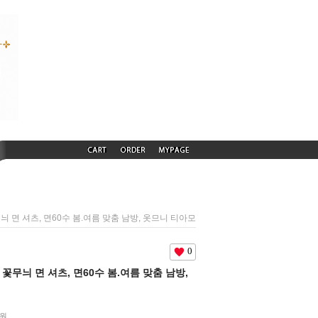
꽃무늬 면 셔츠, 면60수 봄.여름 맞춤 남방, 옷므니 티아모
0
한 꽃무늬 면 셔츠, 면60수 봄.여름 맞춤 남방,
0원