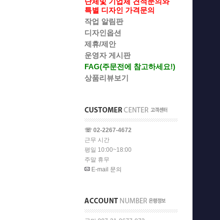
단체및 기업체 견적문의와
특별 디자인 가격문의
작업 알림판
디자인옵션
제휴/제안
운영자 게시판
FAG(주문전에 참고하세요!)
상품리뷰보기
☏ 02-2267-4672
근무 시간
평일 10:00~18:00
주말 휴무
E-mail 문의