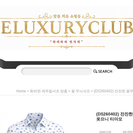
>
>
> (DS260402) 잔잔한 
Home
화려한 캐주얼셔츠 맞춤
꽃 무늬셔츠
(DS260402) 잔잔
옷므니 티아모
판매가격
68,00