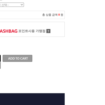
총 상품 금액
0
원
포인트사용 가맹점
?