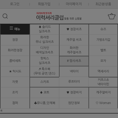
로그인
회원가입
마이페이지
최근본상품
♠ 솔리드
메뉴
♥ 정장셔츠
슈즈
실크셔츠
화려한
정장
캐주얼 셔츠
가방&지갑
무늬 실크셔츠
디자인
화려한
화려한정장
벨트
배색실크셔츠
캐주얼셔츠
핫픽스
콤비세트
# 망사셔츠
모자
실크셔츠
♬ 특수복
★ 턱시도
넥타이
액세서리
(무대.공연,댄스)
커프스&
루프타이
자켓
스카프
넥타이핀
조끼
♠ 코트
♥ 정장바지
캐주얼바지
점퍼
♣유니폼,단체복
원단정보
♡ Woman
ㅌ