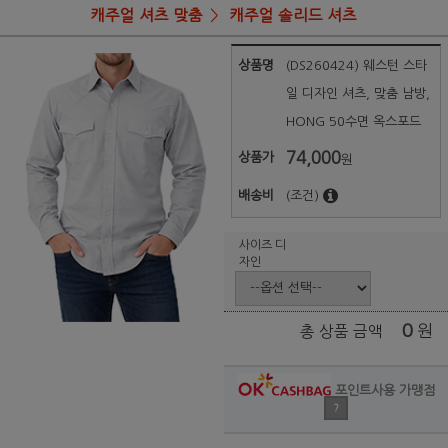
캐주얼 셔츠 맞춤
캐주얼 솔리드 셔츠
상품명
(DS260424) 웨스턴 스타
일 디자인 셔츠, 맞춤 남방,
HONG 50수면 옥스포드
74,000
상품가
원
배송비
(조건)
사이즈 디
자인
0
원
총 상품 금액
포인트사용 가맹점
?