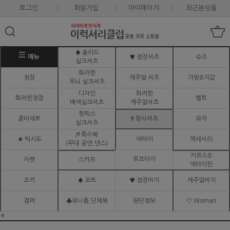
로그인
회원가입
마이페이지
최근본상품
♠ 솔리드
메뉴
♥ 정장셔츠
슈즈
실크셔츠
화려한
정장
캐주얼 셔츠
가방&지갑
무늬 실크셔츠
디자인
화려한
화려한정장
벨트
배색실크셔츠
캐주얼셔츠
핫픽스
콤비세트
# 망사셔츠
모자
실크셔츠
♬ 특수복
★ 턱시도
넥타이
액세서리
(무대.공연,댄스)
커프스&
루프타이
자켓
스카프
넥타이핀
조끼
♠ 코트
♥ 정장바지
캐주얼바지
점퍼
♣유니폼,단체복
원단정보
♡ Woman
ㅌ