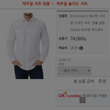
캐주얼 셔츠 맞춤
캐주얼 솔리드 셔츠
상품명
(DS260422) 웨스턴 스타
일 디자인 셔츠, 맞춤 남방,
HONG 50수면 옥스포드
74,000
상품가
원
배송비
(조건)
사이즈 디
자인
0
원
총 상품 금액
포인트사용 가맹점
?