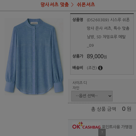
망사셔츠 맞춤
쉬폰셔츠
상품명
(DS260389) 시스루 쉬폰
망사 은사 셔츠, 특수 맞춤
남방, SD 챠밍요루 메탈
_09
89,000
상품가
원
배송비
(조건)
사이즈 디
자인
0
원
총 상품 금액
포인트사용 가맹점
?