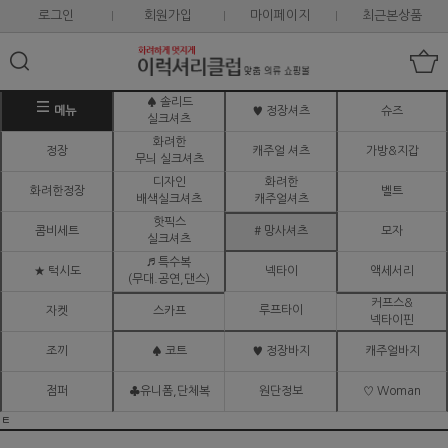
로그인
회원가입
마이페이지
최근본상품
♠ 솔리드
메뉴
♥ 정장셔츠
슈즈
실크셔츠
화려한
정장
캐주얼 셔츠
가방&지갑
무늬 실크셔츠
디자인
화려한
화려한정장
벨트
배색실크셔츠
캐주얼셔츠
핫픽스
콤비세트
# 망사셔츠
모자
실크셔츠
♬ 특수복
★ 턱시도
넥타이
액세서리
(무대.공연,댄스)
커프스&
루프타이
자켓
스카프
넥타이핀
조끼
♠ 코트
♥ 정장바지
캐주얼바지
점퍼
♣유니폼,단체복
원단정보
♡ Woman
ㅌ