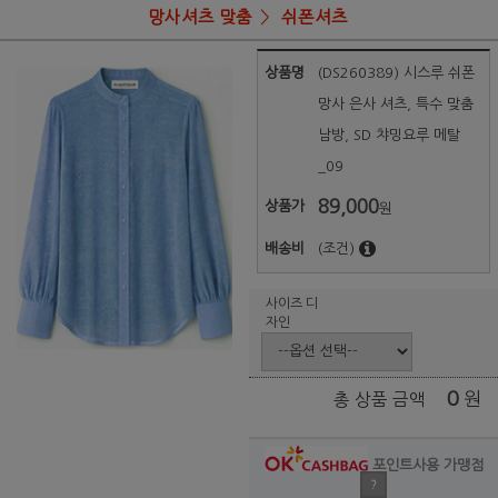
망사셔츠 맞춤
쉬폰셔츠
상품명
(DS260389) 시스루 쉬폰
망사 은사 셔츠, 특수 맞춤
남방, SD 챠밍요루 메탈
_09
89,000
상품가
원
배송비
(조건)
사이즈 디
자인
0
원
총 상품 금액
포인트사용 가맹점
?