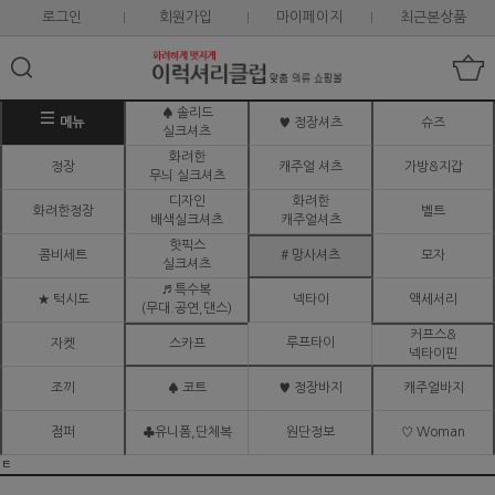
로그인
회원가입
마이페이지
최근본상품
♠ 솔리드
메뉴
♥ 정장셔츠
슈즈
실크셔츠
화려한
정장
캐주얼 셔츠
가방&지갑
무늬 실크셔츠
디자인
화려한
화려한정장
벨트
배색실크셔츠
캐주얼셔츠
핫픽스
콤비세트
# 망사셔츠
모자
실크셔츠
♬ 특수복
★ 턱시도
넥타이
액세서리
(무대.공연,댄스)
커프스&
루프타이
자켓
스카프
넥타이핀
조끼
♠ 코트
♥ 정장바지
캐주얼바지
점퍼
♣유니폼,단체복
원단정보
♡ Woman
ㅌ