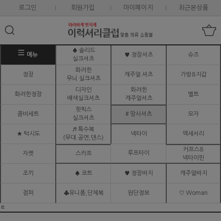
로그인
회원가입
마이페이지
최근본상품
♠ 솔리드
메뉴
♥ 정장셔츠
슈즈
실크셔츠
화려한
정장
캐주얼 셔츠
가방&지갑
무늬 실크셔츠
디자인
화려한
화려한정장
벨트
배색실크셔츠
캐주얼셔츠
핫픽스
콤비세트
# 망사셔츠
모자
실크셔츠
♬ 특수복
★ 턱시도
넥타이
액세서리
(무대.공연,댄스)
커프스&
루프타이
자켓
스카프
넥타이핀
조끼
♠ 코트
♥ 정장바지
캐주얼바지
점퍼
♣유니폼,단체복
원단정보
♡ Woman
ㅌ