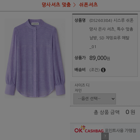
망사셔츠 맞춤
쉬폰셔츠
상품명
(DS260384) 시스루 쉬폰
망사 은사 셔츠, 특수 맞춤
남방, SD 챠밍요루 메탈
_01
89,000
상품가
원
배송비
(조건)
사이즈 디
자인
0
원
총 상품 금액
포인트사용 가맹점
?