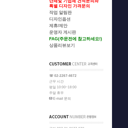
단체및 기업체 견적문의와
특별 디자인 가격문의
작업 알림판
디자인옵션
제휴/제안
운영자 게시판
FAG(주문전에 참고하세요!)
상품리뷰보기
☏ 02-2267-4672
근무 시간
평일 10:00~18:00
주말 휴무
E-mail 문의