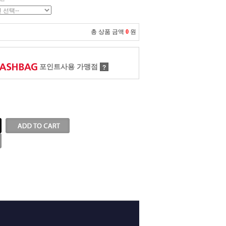
총 상품 금액
0
원
포인트사용 가맹점
?