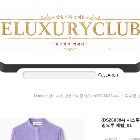
>
>
> (DS260384) 시스루 쉬폰
Home
망사셔츠 맞춤
쉬폰셔츠
(DS260384) 시스
밍요루 메탈_01
판매가격
89,00