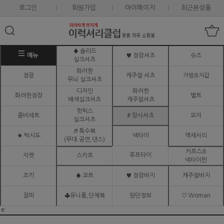
로그인
회원가입
마이페이지
최근본상품
♠ 솔리드
메뉴
♥ 정장셔츠
슈즈
실크셔츠
화려한
정장
캐주얼 셔츠
가방&지갑
무늬 실크셔츠
디자인
화려한
화려한정장
벨트
배색실크셔츠
캐주얼셔츠
핫픽스
콤비세트
# 망사셔츠
모자
실크셔츠
♬ 특수복
★ 턱시도
넥타이
액세서리
(무대.공연,댄스)
커프스&
루프타이
자켓
스카프
넥타이핀
조끼
♠ 코트
♥ 정장바지
캐주얼바지
점퍼
♣유니폼,단체복
원단정보
♡ Woman
ㅌ