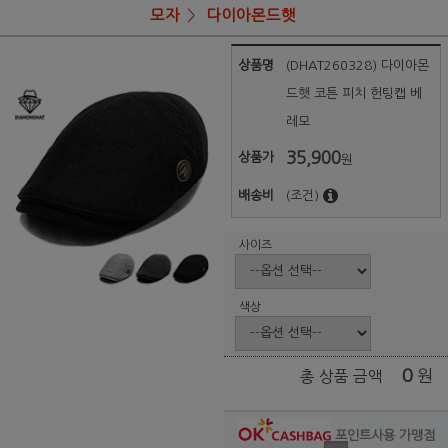
모자
다이아몬드햇
상품명
(DHAT260328) 다이아몬
드햇 코튼 피치 헌팅캡 베
레모
35,900
상품가
원
배송비
(조건)
사이즈
색상
0
원
총 상품 금액
포인트사용 가맹점