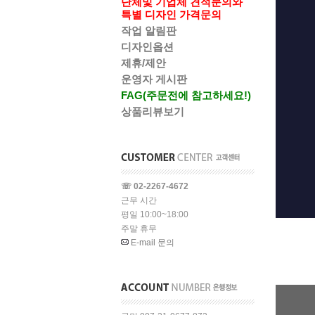
단체및 기업체 견적문의와
특별 디자인 가격문의
작업 알림판
디자인옵션
제휴/제안
운영자 게시판
FAG(주문전에 참고하세요!)
상품리뷰보기
☏ 02-2267-4672
근무 시간
평일 10:00~18:00
주말 휴무
E-mail 문의