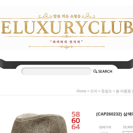
>
>
>
Home
모자
중절모
봄 여름용
(CAP260232) 
판매가격
25,90