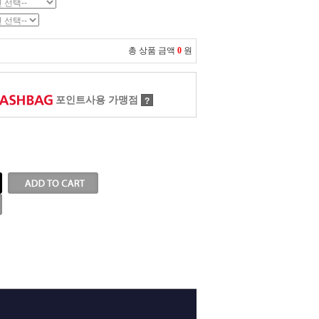
총 상품 금액
0
원
포인트사용 가맹점
?