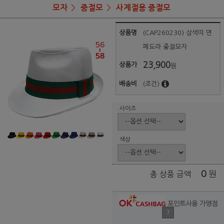
모자
중절모
사계절용 중절모
상품명
(CAP260230) 삼색띠 면
페도라 중절모자
23,900
상품가
원
배송비
(조건)
사이즈
색상
0
원
총 상품 금액
포인트사용 가맹점
?