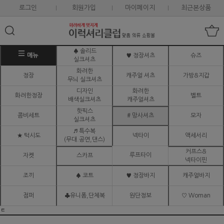
로그인
회원가입
마이페이지
최근본상품
♠ 솔리드
메뉴
♥ 정장셔츠
슈즈
실크셔츠
화려한
정장
캐주얼 셔츠
가방&지갑
무늬 실크셔츠
디자인
화려한
화려한정장
벨트
배색실크셔츠
캐주얼셔츠
핫픽스
콤비세트
# 망사셔츠
모자
실크셔츠
♬ 특수복
★ 턱시도
넥타이
액세서리
(무대.공연,댄스)
커프스&
루프타이
자켓
스카프
넥타이핀
조끼
♠ 코트
♥ 정장바지
캐주얼바지
점퍼
♣유니폼,단체복
원단정보
♡ Woman
ㅌ